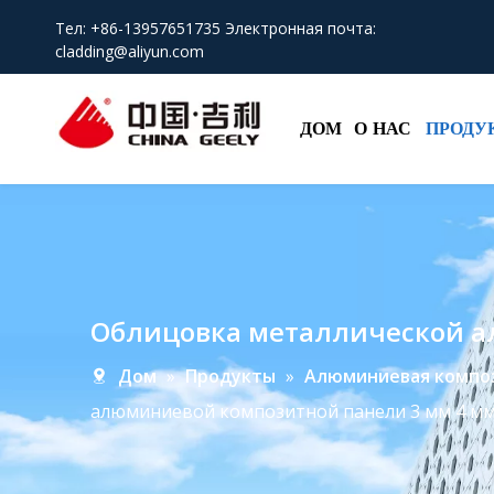
Тел: +86-13957651735 Электронная почта:
cladding@aliyun.com
ДОМ
О НАС
ПРОДУ
Облицовка металлической а
Дом
»
Продукты
»
Алюминиевая компо
алюминиевой композитной панели 3 мм 4 м