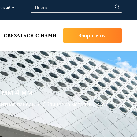
сский
Запросить
СВЯЗАТЬСЯ С НАМИ
Цену
 мм 4 мм
итная панель
»
Облицовка металлической