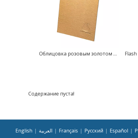
Облицовка розовым золотом 3 мм 4 мм Металлическая алюминиевая композитная панель
Содержание пуста!
English
|
العربية
|
Français
|
Pусский
|
Español
|
P