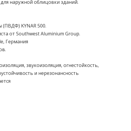
 для наружной облицовки зданий.
 (ПВДФ) KYNAR 500.
та от Southwest Aluminium Group.
le, Германия
ов.
оизоляция, звукоизоляция, огнестойкость,
оустойчивость и нерезонансность
ается