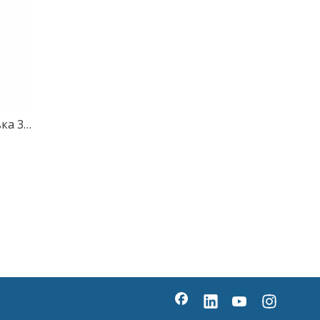
Серебристо-серая облицовка 3 мм 4 мм металлическая алюминиевая композитная панель