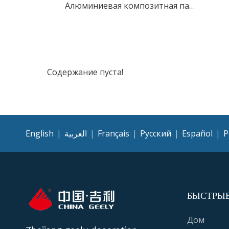
Алюминиевая композитная панель с отделкой деревом и мрамором
Содержание пуста!
English
|
العربية
|
Français
|
Pусский
|
Español
|
P
БЫСТРЫ
Дом