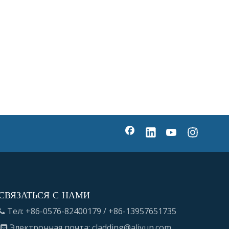
СВЯЗАТЬСЯ С НАМИ
Тел: +86-0576-82400179 / +86-13957651735

Электронная почта:
cladding@aliyun.com
