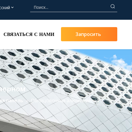
сский
Запросить
СВЯЗАТЬСЯ С НАМИ
Цену
зерном
ая панель
»
Облицовочная алюминиевая