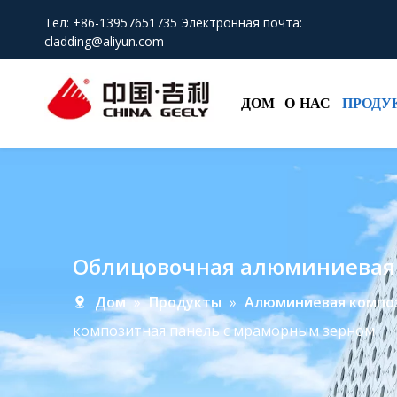
Тел: +86-13957651735 Электронная почта:
cladding@aliyun.com
ДОМ
О НАС
ПРОДУ
Облицовочная алюминиевая 
Дом
»
Продукты
»
Алюминиевая компо
композитная панель с мраморным зерном